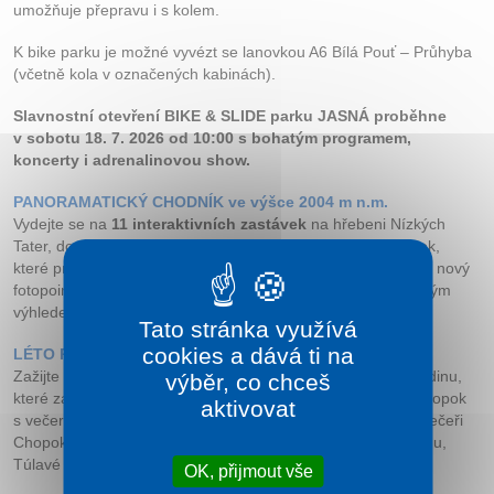
umožňuje přepravu i s kolem.
K bike parku je možné vyvézt se lanovkou A6 Bílá Pouť – Průhyba
(včetně kola v označených kabinách).
Slavnostní otevření BIKE & SLIDE parku JASNÁ proběhne
v sobotu 18. 7. 2026 od 10:00 s bohatým programem,
koncerty i adrenalinovou­ show.
PANORAMATICKÝ CHODNÍK ve výšce 2004 m n.m.
Vydejte se na
11 interaktivních zastávek
na hřebeni Nízkých
Tater, dostupných přímo z vrcholové stanice lanovky Chopok,
které propojují regiony Liptov a Horehronie. Součástí je také nový
fotopoint „Vtáčie hniezdo“ – velká houpačka s panoramatickým
výhledem na jižní stranu Nízkých Tater.
Tato stránka využívá
cookies a dává ti na
LÉTO POD CHOPKOM
Zažijte léto plné více než
20 tematických akcí
pro celou rodinu,
výběr, co chceš
které začínají od
4. 7. 2026.
Těšit se můžete na Magický Chopok
aktivovat
s večerním vývozem do Rotundy s animacemi, zážitkovou večeři
Chopok Chutí, Pohádkový les, zábavné soboty u Happy Endu,
Túlavé kino i řadu dalších aktivit.
OK, přijmout vše