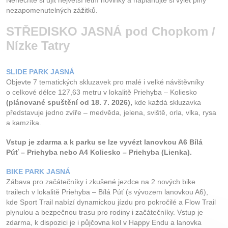
Nenechte si ujít největší letní novinky a naplánujte si výlet plný
nezapomenutelných zážitků.
Kontakt
STŘEDISKO JASNÁ pod Chopkom /
Nízke Tatry
SLIDE PARK JASNÁ
Objevte 7 tematických skluzavek pro malé i velké návštěvníky
o celkové délce 127,63 metru v lokalitě Priehyba – Koliesko
(plánované spuštění od 18. 7. 2026),
kde každá skluzavka
představuje jedno zvíře – medvěda, jelena, sviště, orla, vlka, rysa
a kamzíka.
Vstup je zdarma a k parku se lze vyvézt lanovkou A6 Bílá
Púť – Priehyba nebo A4 Koliesko – Priehyba (Lienka).
BIKE PARK JASNÁ
Zábava pro začátečníky i zkušené jezdce na 2 nových bike
trailech v lokalitě Priehyba – Bílá Púť (s vývozem lanovkou A6),
kde Sport Trail nabízí dynamickou jízdu pro pokročilé a Flow Trail
plynulou a bezpečnou trasu pro rodiny i začátečníky. Vstup je
zdarma, k dispozici je i půjčovna kol v Happy Endu a lanovka