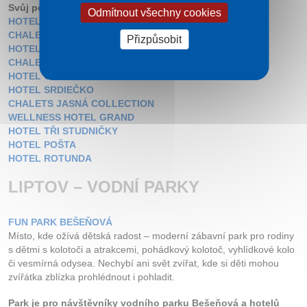
Svůj pobyt si můžete zarezervovat v těchto hotelech:
Odmítnout všechny cookies
HOTEL LIPTOV
CHALETS JASNÁ COLLECTION APARTMENS
Přizpůsobit
HOTEL SKI
CHALETS JASNÁ DE LUXE
HOTEL OSTREDOK
HOTEL SRDIEČKO
CHALETS JASNÁ COLLECTION
WELLNESS HOTEL GRAND
HOTEL TŘI STUDNIČKY
HOTEL POŠTA
HOTEL ROTUNDA
LIPTOV – VODNÍ PARKY
FUN PARK BEŠEŇOVÁ
Místo, kde ožívá dětská radost – moderní zábavní park pro rodiny
s dětmi s kolotoči a atrakcemi, pohádkový kolotoč, vyhlídkové kolo
či vesmírná odysea. Nechybí ani svět zvířat, kde si děti mohou
zvířátka zblízka prohlédnout i pohladit.
Park je pro návštěvníky vodního parku Bešeňová a hotelů