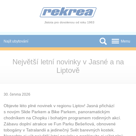
Panel pro správu cookies
Jistota pro dovolenou od roku 1963
Najít ubytování
Menu
Státy
Největší letní novinky v Jasné a na
Slevy a Last Minute
Liptově
Autobusové zájezdy
Skupiny a konference
30. června 2026
Novinky
Objevte léto plné novinek v regionu Liptov! Jasná přichází
s novým Slide Parkem a Bike Parkem, panoramatickým
Atrakce
chodníkem na Chopku i bohatým programem rodinných akcí.
Zábavu doplní atrakce ve Fun Parku Bešeňová, obnovené
tobogány v Tatralandii a jedinečný Svět barevných kostek.
O nás