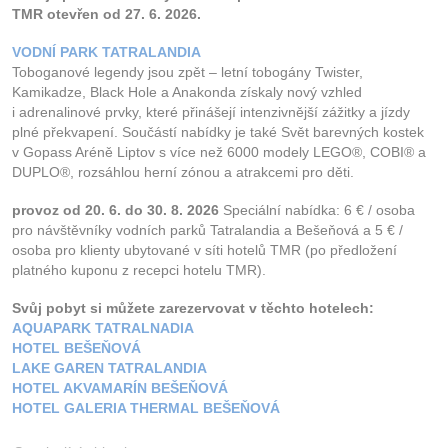
TMR otevřen od 27. 6. 2026.
VODNÍ PARK TATRALANDIA
Toboganové legendy jsou zpět – letní tobogány Twister,
Kamikadze, Black Hole a Anakonda získaly nový vzhled
i adrenalinové prvky, které přinášejí intenzivnější zážitky a jízdy
plné překvapení. Součástí nabídky je také Svět barevných kostek
v Gopass Aréně Liptov s více než 6000 modely LEGO®, COBI® a
DUPLO®, rozsáhlou herní zónou a atrakcemi pro děti.
provoz od 20. 6. do 30. 8. 2026
Speciální nabídka: 6 € / osoba
pro návštěvníky vodních parků Tatralandia a Bešeňová a 5 € /
osoba pro klienty ubytované v síti hotelů TMR (po předložení
platného kuponu z recepci hotelu TMR).
Svůj pobyt si můžete zarezervovat v těchto hotelech:
AQUAPARK TATRALNADIA
HOTEL BEŠEŇOVÁ
LAKE GAREN TATRALANDIA
HOTEL AKVAMARÍN BEŠEŇOVÁ
HOTEL GALERIA THERMAL BEŠEŇOVÁ