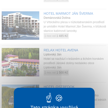
HOTEL MARMOT JÁN ŠVERMA
Demänovská Dolina
U Vrbického plesa v nízkotatranském prostředí
je umístěn Hotel Marmot Ján Šverma, v blízkosti
stanice kabinové lanovky.
1 noc od
1 485 Kč
RELAX HOTEL AVENA
Liptovský Ján
Hotel se nachází v krásném a tichém horském
prostředí Jánské doliny nedaleko obce
Liptovský Ján.
1 noc od
1 500 Kč
HOTEL OSTREDOK
Demänovská Dolina
Ideální poloha hotelu v centru celoročního
střediska Jasná vás dělí jen pár kroků od letních
i zimních aktivit. Dopřejte si soukromí, k...
Tato stránka využívá