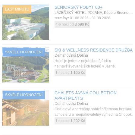
Kontakt
SENIORSKÝ POBYT 60+
LAST MINUTE
LÁZEŇSKÝ HOTEL POĽANA, Kúpele Brusno, Nízké Tatry, Slovensko
termíny:
01.06.2026 - 31.08.2026
4-6 nocí od
8 690 Kč
SKI & WELLNESS RESIDENCE DRUŽBA
SKVĚLÉ HODNOCENÍ
Demänovská Dolina
Hotel je jeden z nejoblíbenějších a
nejnavštěvovanějších hotelů v Jasné.
1 noc od
1 165 Kč
CHALETS JASNÁ COLLECTION
SKVĚLÉ HODNOCENÍ
APARTMENTS
Demänovská Dolina
Chaletové apartmány nabízí příjemnou horskou
atmosféru a neopakovatelný výhled na Chopok.
1 noc od
1 202 Kč