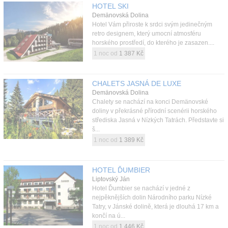
HOTEL SKI
Demänovská Dolina
Hotel Vám přiroste k srdci svým jedinečným
retro designem, který umocní atmosféru
horského prostředí, do kterého je zasazen....
1 noc od
1 387 Kč
CHALETS JASNÁ DE LUXE
Demänovská Dolina
Chalety se nachází na konci Demänovské
doliny v překrásné přírodní scenérii horského
střediska Jasná v Nízkých Tatrách. Představte si
š...
1 noc od
1 389 Kč
HOTEL ĎUMBIER
Liptovský Ján
Hotel Ďumbier se nachází v jedné z
nejpěknějších dolin Národního parku Nízké
Tatry, v Jánské dolině, která je dlouhá 17 km a
končí na ú...
1 noc od
1 446 Kč