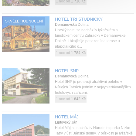
1 noc od
1 710 Kč
HOTEL TRI STUDNIČKY
SKVĚLÉ HODNOCENÍ
Demänovská Dolina
Horský hotel se nachází v lyžařském a
turistickém centru Zahrádky v Demänovské
Dolině. Lákající je posezení na terase u
plápolajícího o...
1 noc od
1 784 Kč
HOTEL SNP
Demänovská Dolina
Hotel SNP je pro svojí atraktivní polohu v
Nízkých Tatrách jedním z nejvyhledávanějších
hotelových zařízení.
1 noc od
1 842 Kč
HOTEL MÁJ
Liptovský Ján
Hotel Máj se nachází v Národním parku Nízké
Tatry v ústí Jánské doliny. V blízkosti je lyžařské