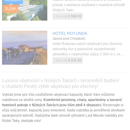
pobyty s wellness službami v malebné přírodě
SLEVA
Nízkých Tater.
1 noc od
2 040 Kč
HOTEL ROTUNDA
Jasná pod Chopkom
Hotel Rotunda nabízí ubytování pro všechny
milovníky hor a jedinečné vysokohorské
atmosféry v nadmořské výšce 2 004 m n. m. ...
1 noc od
4 231 Kč
Luxusní ubytování v Nízkých Tatrách i skromnější bydlení
v chatách! Pestrý výběr ubytování pro všechny!
Vybrali jsme pro Vás osvědčené ubytovací kapacity, které Vám můžeme
nabídnout za skvělé ceny.
Komfortní penziony, chaty, apartmány a luxusní
hotelové pokoje v Nízkých Tatrách jsou Vám plně k dispozici.
Rezervujte si
včas svůj termín, kapacity jsou omezené. Naše nabídka je prověřená stovkami
spokojených klientů. Nabízíme také cenově výhodné Last Minute nabídky pro
Nízké Tatry, sledujte nás!