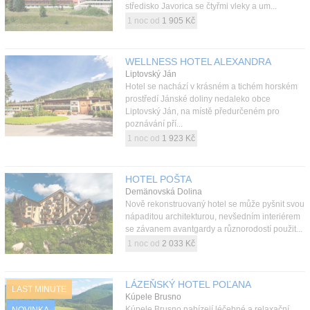
středisko Javorica se čtyřmi vleky a um...
1 noc od
1 905 Kč
WELLNESS HOTEL ALEXANDRA
Liptovský Ján
Hotel se nachází v krásném a tichém horském
prostředí Jánské doliny nedaleko obce
Liptovský Ján, na místě předurčeném pro
poznávání pří...
1 noc od
1 923 Kč
HOTEL POŠTA
Demänovská Dolina
Nově rekonstruovaný hotel se může pyšnit svou
nápaditou architekturou, nevšedním interiérem
se závanem avantgardy a různorodostí použit...
1 noc od
2 033 Kč
LÁZEŇSKÝ HOTEL POĽANA
LAST MINUTE
Kúpele Brusno
Kúpele Brusno nabízejí léčebné a relaxační
NOVINKA