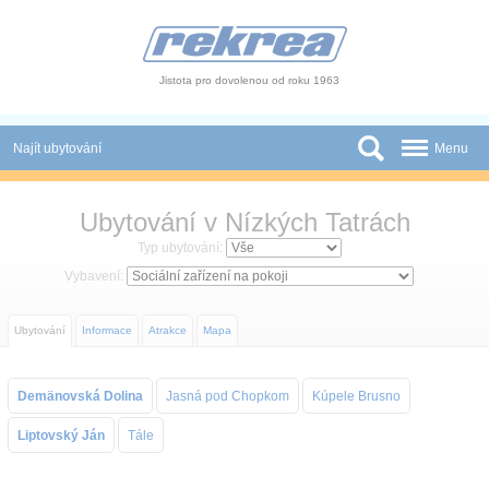
Panel pro správu cookies
Jistota pro dovolenou od roku 1963
Najít ubytování
Menu
Státy
Ubytování v Nízkých Tatrách
Slevy a Last Minute
Typ ubytování:
Vybavení:
Autobusové zájezdy
Ubytování
Informace
Atrakce
Mapa
Skupiny a konference
Novinky
Demänovská Dolina
Jasná pod Chopkom
Kúpele Brusno
Atrakce
Liptovský Ján
Tále
O nás